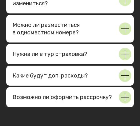
Контакты
измениться?
Свяжитесь в любом удобном
мессенджер или позвоните:
Можно ли разместиться
в одномеcтном номере?
+7 (999) 415-63-00
comeon.travel
Нужна ли в тур страховка?
+7 (999) 415-63-00
Какие будут доп. расходы?
Возможно ли оформить рассрочку?
Карта сайта
Главная
Автобусные туры
Авторские туры