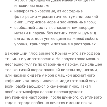
жары, подходящий даже маленьким детям
и пожилым людям;
невероятно красивые, атмосферные
фотографии — романтичные туманы, редкий
снег, штормовое море и заснеженные горы;
свободный доступ к знаменитым дворцам,
музеям и паркам без летних толп и шума; д.
выгодные, доступные цены на жильё любого
уровня, транспорт и питание в ресторанах.
Важнейший плюс зимнего Крыма — это атмосфера
тишины и умиротворения. На полуострове можно
неспешно гулять по старинным паркам, где слышен
только тихий шорох опавшей листвы под ногами,
или часами сидеть у моря с чашкой ароматного
кофе или чая, вслушиваясь в медитативный звук
волн, разбивающихся о каменный пирс. Такая
особая атмосфера словно перезагружает
внутренние настройки: после шумного, суетливого
года в городе особенно хочется именно покоя,