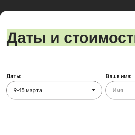
Хотите поех
Запо