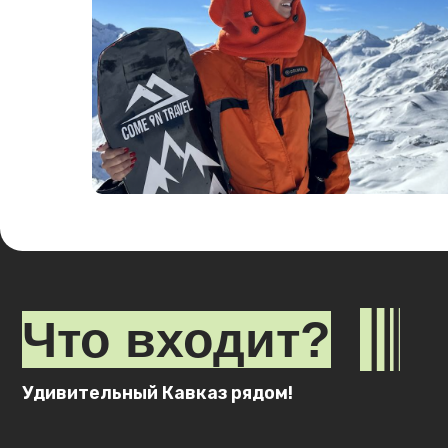
Листайте вправо ➟
Что входит?
Удивительный Кавказ рядом!
вау!
Включено
Трансфер из аэропорта и в аэропорт группами от 
Комфортный трансфер на протяжении всего тура
4 завтрака (в Домбае и на Эльбрусе);
Сопровождение гида на протяжении всей поездки
Проживание в комфортных гостиницах в 2, 3 и 4 
Подбор снаряжения в прокате и подбор инструкт
Крутые эмоции и приятные воспоминания.