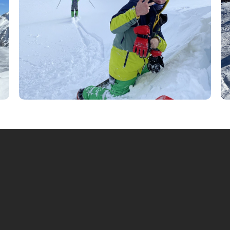
Дополнительные расх
3 человек;
Авиабилеты;
;
Ски-пассы;
Услуги инструктора;
;
Питание не по программе;
местных номерах;
Вход в термальные источник
ора;
Личные расходы.