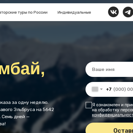
 туры по России
Индивидуальные
+7 999 
бай,
+7
а одну неделю.
Я ознакомлен и принимаю условия
Эльбруса на 5642
на обработку персональных данны
конфиденциальности
дней —
Оставить заявку