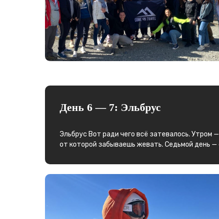
День 6 — 7: Эльбрус
Эльбрус Вот ради чего всё затевалось. Утром —
от которой забываешь жевать. Седьмой день —