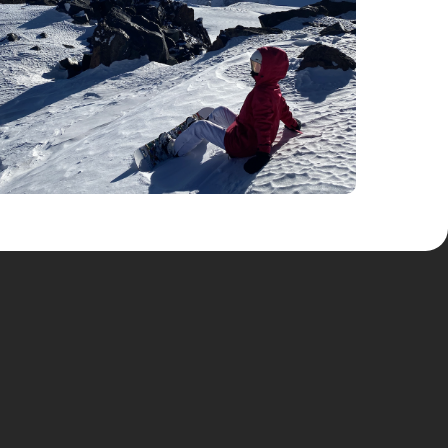
оды
и;