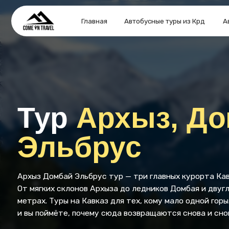
Главная
Автобусные туры из Крд
Авторские
Тур
Архыз, Дом
Эльбрус
Архыз Домбай Эльбрус тур — три главных курорта Кавказа з
От мягких склонов Архыза до ледников Домбая и двуглавого 
метрах. Туры на Кавказ для тех, кому мало одной горы. Семь 
и вы поймёте, почему сюда возвращаются снова и снова!