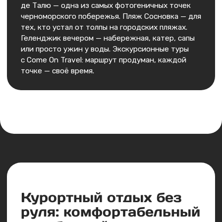
Какие будут доп.
расходы?
Возможно ли оформить
рассрочку?
Еще больше
путешествий!
Лучшие направления
путешествий по России и миру.
Авторские, индивидуальные