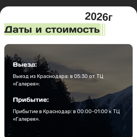
Хотите поехать
только своей компанией
или со второй половинкой?
Заполните форму, а мы разработаем
любой тур
индивидуально
для вас!
Оставить заявку
Однодневный тур на море:
французский замок Шато
де Талю, отвесные скалы
Сосновки и отдых
в Геленджике