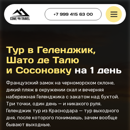
+7 999 415 63 00
Тур в Геленджик,
Шато де Талю
и Сосоновку
на 1 день
Французский замок на черноморском склоне,
дикий пляж в окружении скал и вечерняя
набережная Геленджика с закатом над бухтой.
Три точки, один день — и никакого руля.
Геленджик тур из Краснодара — тур выходного
дня, после которого понимаешь, зачем вообще
бывают выходные.
+7
Я ознакомлен и принимаю условия
Публичной оферты
.