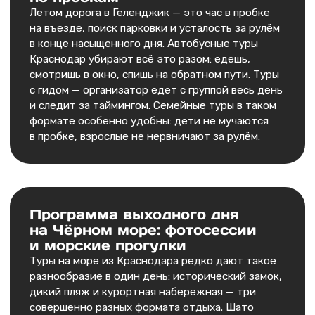
о!
Как происходит бронь
и оплата?
Может ли программа
тура измениться?
Можно ли разместиться
в одномеcтном номере?
Нужна ли в тур
страховка?