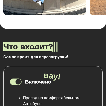
Прочие личные расходы
Оставить заявку
2026г
Даты и стоимость
Выезд:
Выезд из Краснодара: в 05:30 от ТЦ
«Галерея»;
Прибытие:
Прибытие в Краснодар: в 00:00-01:00 к ТЦ
«Галерея».