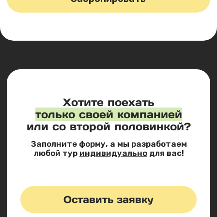
или просто ужин у воды. Экскурсионные туры
с Come On Travel: маршрут продуман, каждой
точке — своё время.
Курортный отдых без
руля: комфортабельный
автобусный тур
из Краснодара с Come
On Travel
Актуальное расписание
поездок на побережье 2026:
перезагрузка в весёлой
компании друзей
Отдых в Геленджике в формате тура выходного
дня — один из самых популярных маршрутов Come
On Travel на черноморском побережье. Работает