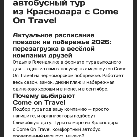
и групповые туры с полным
сопровождением!
Тур в Чегем — горы
Тур в Кисло
и водопады
Бермамыт, 
Полёт на параплане над ущельем,
Когда за выходные
древний Город мёртвых, три
чем другие за нед
водопада за два дня. Выходные
в Приэльбрусье. Д
в горах меняют больше, чем отпуск
Эльбрус как на ла
на море.
Джилы-Су с нарза
из земли.