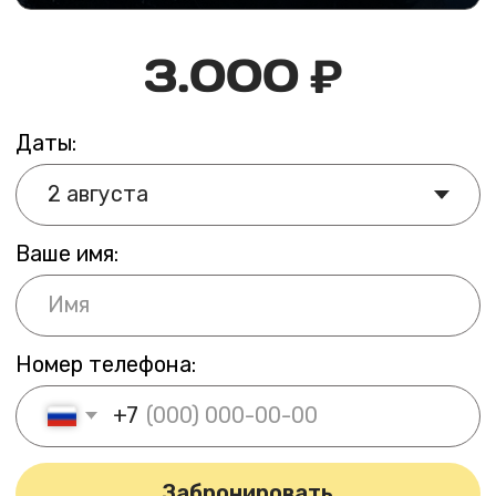
Лучшие локации Геленджика:
почему автобусный тур удобнее
личного автомобиля и поездок
по пробкам
Летом дорога в Геленджик — это час в пробке
на въезде, поиск парковки и усталость за рулём
в конце насыщенного дня. Автобусные туры
Краснодар убирают всё это разом: едешь,
смотришь в окно, спишь на обратном пути. Туры
с гидом — организатор едет с группой весь день
и следит за таймингом. Семейные туры в таком
формате особенно удобны: дети не мучаются
в пробке, взрослые не нервничают за рулём.
Программа выходного дня
на Чёрном море: фотосессии
и морские прогулки
Туры на море из Краснодара редко дают такое
разнообразие в один день: исторический замок,
дикий пляж и курортная набережная — три
совершенно разных формата отдыха. Шато
де Талю — одна из самых фотогеничных точек
черноморского побережья. Пляж Сосновка — для
тех, кто устал от толпы на городских пляжах.
Геленджик вечером — набережная, катер, сапы