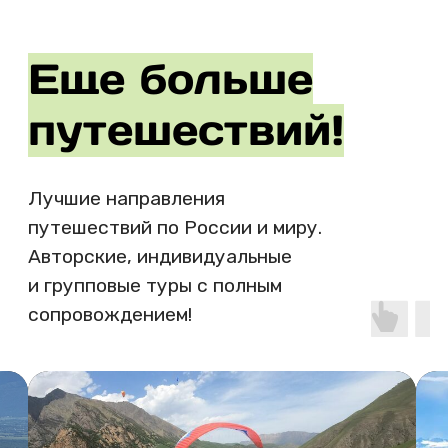
!
Информация
ООО "ЛТК"
ИНН 2311325767
ОГРН 1212300061115
РТО 025494
Come on Travel. Все права защищены.
Политика конфиденциальности
Публичная оферта
Контакты
Свяжитесь в любом удобном
мессенджер или позвоните:
+7 (999) 415-63-00
comeon.travel