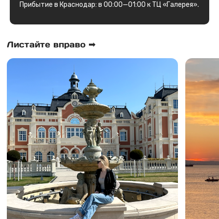
Прибытие в Краснодар: в 00:00—01:00 к ТЦ «Галерея».
Что входит?
Самое время для перезагрузки!
вау!
Включено
Проезд на комфортабельном
Автобусе;
Сопровождение гида на протяжении
всей поездки;
Крутые эмоции и приятные
воспоминания.
Дополнительные расходы
Питание