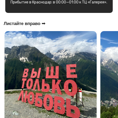
Прибытие в Краснодар: в 00:00—01:00 к ТЦ «Галерея».
Что входит?
Самое время для перезагрузки!
вау!
Включено
🚌 Проезд на комфортабельном Автобусе
🔥 Сопровождение гида
✌️ Крутые эмоции и приятные воспоминания
Дополнительные расходы
👉 Подъем по канатной дороге 2400₽