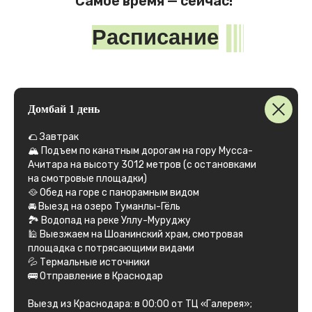
Листайте вправо ➟
Домбай 1 день
🌮 Завтрак
🏔 Подъем по канатным дорогам на гору Мусса-
Ачитара на высоту 3012 метров (с остановками
на смотровые площадки)
🥘 Обед на горе с панорамным видом
🚘 Выезд на озеро Туманлы-Гёль
🏞️ Водопад на реке Уллу-Муруджу
🕌 Выезжаем на Шоанинский храм, смотровая
площадка с потрясающими видами
💦 Термальные источники
🚌 Отправление в Краснодар
Выезд из Краснодара: в 00:00 от ТЦ «Галерея»;