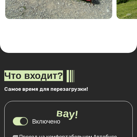
👉 Джипинг на Шаонинский храм 500₽
👉 Эко-сбор 200₽
👉 Питание
Оставить заявку
2026г
Даты и стоимость
Выезд:
Выезд из Краснодара: в 01:00 от ТЦ
«Галерея»;
Прибытие:
Прибытие в Краснодар: в 23:00-00:00 к ТЦ
«Галерея».