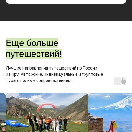
!
Информация
ООО "ЛТК"
ИНН 2311325767
ОГРН 1212300061115
РТО 025494
Come on Travel. Все права защищены.
Еще больше
Политика конфиденциальности
Публичная оферта
путешествий!
Лучшие направления путешествий по России
и миру. Авторские, индивидуальные и групповые
туры с полным сопровождением!
Контакты
Свяжитесь в любом удобном
мессенджер или позвоните:
+7 (999) 415-63-00
comeon.travel