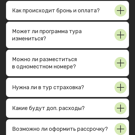
Как происходит бронь и оплата?
Может ли программа тура
измениться?
Можно ли разместиться
в одномеcтном номере?
Что говорят клиенты
Реальные люди
Нужна ли в тур страховка?
Правдивые истории людей
Эмоции и чувства
Какие будут доп. расходы?
Возможно ли оформить рассрочку?