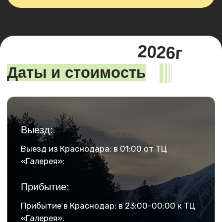
Хотите поехать
только своей компанией
или со второй половинкой?
Заполните форму, а мы разработаем
любой тур
индивидуально
для вас!
Оставить заявку
Маршрут летнего тура:
подъём на Мусса-Ачитара,
озеро Туманлы-Гёль
и Шоанинский храм