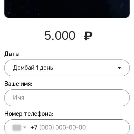
Джиппинг к древнему храму
и прогулки по заповедным местам
Шоанинский храм — точка, которую
большинство стандартных маршрутов просто
пропускают. Авторские туры Come On Travel
строятся иначе: за один день — максимум
впечатлений, минимум суеты. Экскурсии
по Кавказу с такими локациями запоминаются
надолго — не потому что их много, а потому
что каждая выбрана осознанно. Путешествия
по Кавказу с гидом, который знает каждую
дорогу и каждую смотровую.
Панорамные виды с горы на высоте
3012 метров и обед с видом
на ледники
Летний тур в Домбай — это не просто подъём
на гору. Это день, в котором умещается
несколько совершенно разных мест
и ощущений. Канатные дороги, панорама
Кавказского хребта, горное озеро, водопад