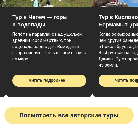
+7 (999) 415-63-00
Тур в Чегем — горы
Тур в Кислово
и водопады
Бермамыт, Д
Полёт на параплане над ущельем,
Когда за выходные
древний Город мёртвых, три
чем другие за нед
водопада за два дня. Выходные
в Приэльбрусье. Д
в горах меняют больше, чем отпуск
Эльбрус как на ла
на море.
Джилы-Су с нарза
Карта сайта
из земли.
Главная
Автобусные туры
Читать подробнее →
Читать под
Авторские туры
Закажите звонок
И мы с Вами свяжемся
в самое ближайшее время!
Заказать звонок