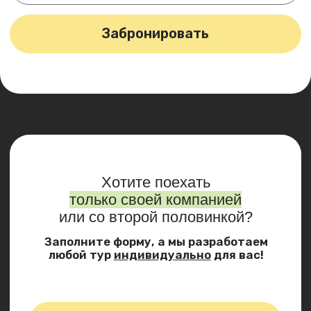
и древний храм — всё в одном маршруте без
спешки и лишних километров пешком.
Природные туры по Домбаю летом дают
именно то, чего не хватает в городе:
пространство, тишину и воздух, который
хочется забрать с собой.
Достопримечательности
Домбая: водопады Уллу-
Муруджу и отдых
в термальных источниках
Летний Домбай с Come On Travel:
как подготовиться к однодневной
поездке
Отдых в горах в таком формате даёт
ощущение настоящего отпуска — даже если