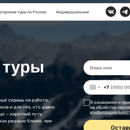
 туры по России
Индивидуальные
+7 999 
уры
+7
ишь на работе,
Я ознакомлен и принимаю условия
ля тех, кто давно
на обработку персональных данны
конфиденциальности
ороткий путь
льно ближе, чем
Оставить заявку