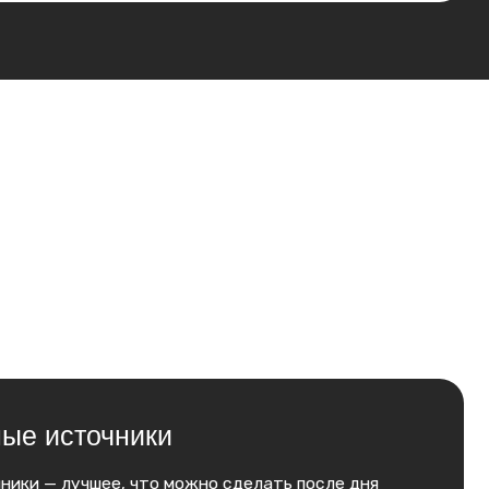
ники
, что можно сделать после дня
 +40°C, а вокруг — заснеженные
 Горячая вода, холодный воздух,
т приехать.