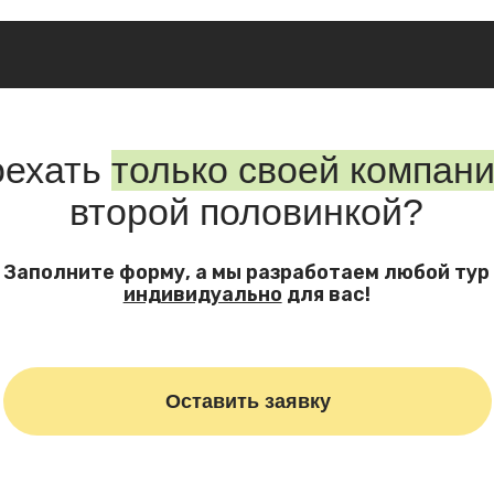
Оставить заявку
 в горах. Без визы, без
 чистый воздух, тишина