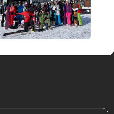
оды
тора;
и;