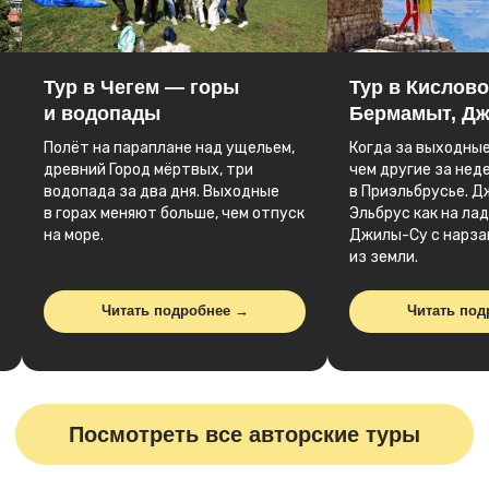
мессенджер или позвоните:
Тур в Чегем — горы
Тур в Кислово
+7 (999) 415-63-00
comeon.travel
и водопады
Бермамыт, Д
Полёт на параплане над ущельем,
Когда за выходные
+7 (999) 415-63-00
древний Город мёртвых, три
чем другие за нед
водопада за два дня. Выходные
в Приэльбрусье. Д
в горах меняют больше, чем отпуск
Эльбрус как на ла
на море.
Джилы-Су с нарза
из земли.
Читать подробнее →
Читать под
Карта сайта
Главная
Автобусные туры
Авторские туры