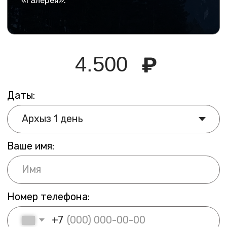
Что взять с собой в горы на один день:
чек-лист для туриста и советы
по подготовке
Туры с гидом снимают всё остальное: маршрут,
тайминг, организация — на команде Come
On Travel. Пока черноморские курорты
задыхаются от жары и людей, летний Архыз
живёт своей жизнью: зелёные склоны,
прохладные реки и воздух, который хочется
вдыхать снова и снова. Отдых в горах летом —
лучший выбор для тех, кто устал от пляжного
сезона.
Экскурсии к панорамным точкам:
авторская программа Come
On Travel
Природные туры по Кавказу редко вмещают
столько точек в один день без ощущения гонки.
Авторские туры Come On Travel строятся иначе:
у каждой точки маршрута есть своё время,
никто никуда не подгоняет. Экскурсии
по Кавказу в таком формате подходят
и новичкам, и тем, кто уже бывал в горах.