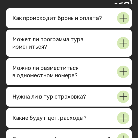
Отзывы
Это не просто сухие отзывы туристов — это
Как происходит бронь и оплата?
эмоциональные истории людей,
которые
один раз решились и ни разу не пожалели.
Может ли программа тура
измениться?
Можно ли разместиться
в одномеcтном номере?
Нужна ли в тур страховка?
Какие будут доп. расходы?
Что говорят клиенты
Реальные люди
Правдивые истории людей
Эмоции и чувства