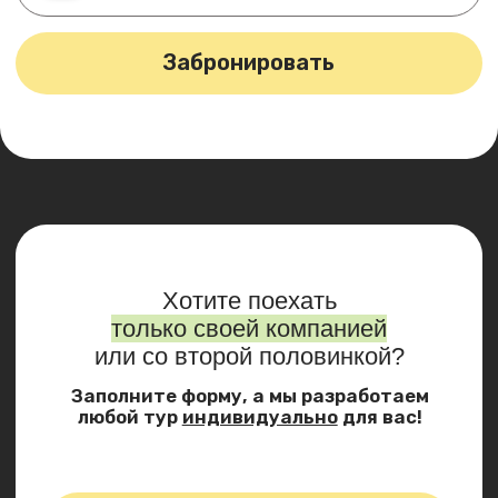
Почему стоит поехать
в Архыз летом: горная
свежесть
Быстрое бронирование активного тура
в Архыз из Краснодара с выездом от ТЦ
Галерея
Однодневные туры Краснодар — Архыз с Come
On Travel: комфортный автобус от ТЦ
«Галерея», гид на маршруте, подбор тура под
вашу компанию. Туры архыз без
самостоятельной организации — садитесь
и едете, остальное уже готово.
Оставить заявку