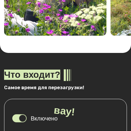
👉 Конные прогулки от 1200₽
👉 Вездеходы от 3000₽
👉 Питание
Оставить заявку
2026г
Даты и стоимость
Выезд:
Выезд из Краснодара: в 01:00 от ТЦ
«Галерея»;
Прибытие:
Прибытие в Краснодар: в 23:00-00:00 к ТЦ
«Галерея».