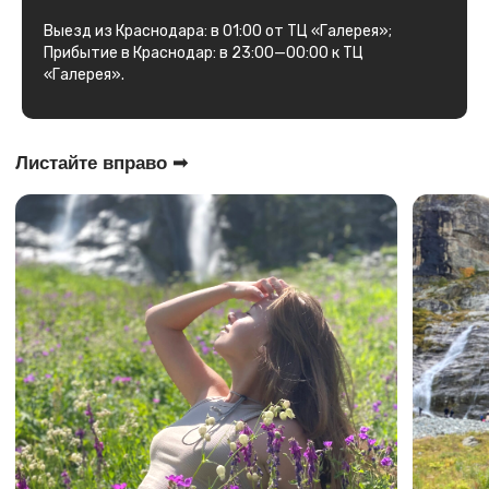
Выезд из Краснодара: в 01:00 от ТЦ «Галерея»;
Прибытие в Краснодар: в 23:00—00:00 к ТЦ
«Галерея».
Что входит?
Самое время для перезагрузки!
вау!
Включено
🚌 Проезд на комфортабельном Автобусе
🔥 Сопровождение гида
✌️ Крутые эмоции и приятные воспоминания
Дополнительные расходы
👉 Квадроциклы от 2000₽