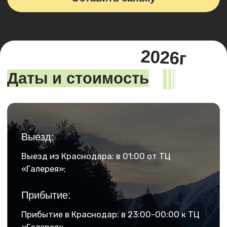
Хотите поехать
только своей компанией
или со второй половинкой?
Заполните форму, а мы разработаем
любой тур
индивидуально
для вас!
Оставить заявку
Однодневный маршрут
к водопадам: Софийская
поляна, канатная дорога
и активный отдых