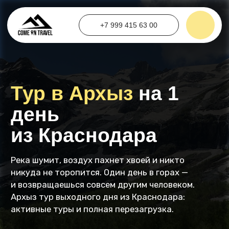
+7 999 415 63 00
Тур в Архыз
на 1
день
из Краснодара
Река шумит, воздух пахнет хвоей и никто
никуда не торопится. Один день в горах —
и возвращаешься совсем другим человеком.
Архыз тур выходного дня из Краснодара:
активные туры и полная перезагрузка.
+7
Я ознакомлен и принимаю условия
Публичной оферты
.
Даю согласие на обработку персональных данных