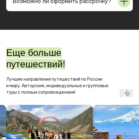
Возможно ли оформить рассрочку?
Еще больше
!
Информация
ООО "ЛТК"
путешествий!
ИНН 2311325767
ОГРН 1212300061115
РТО 025494
Лучшие направления путешествий по России
и миру. Авторские, индивидуальные и групповые
Come on Travel. Все права защищены.
Политика конфиденциальности
туры с полным сопровождением!
Публичная оферта
Контакты
Свяжитесь в любом удобном