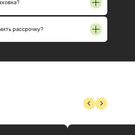
аховка?
мить рассрочку?