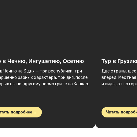
Посмотреть все авторские туры
р в Чечню, Ингушетию, Осетию
Тур в Грузи
 в Чечню на 3 дня — три республики, три
Две страны, шес
ершенно разных характера, три дня, после
вперёд. Местная 
орых вы по-другому посмотрите на Кавказ.
и виды, от кото
итать подробнее →
Читать подроб
лизким
сертификат
на путешест
учший подарок, создайте близким море контента