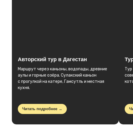
Авторский тур в Дагестан
Ту
Маршрут через каньоны, водопады, древние
Тур
аулы и горные озёра. Сулакский каньон
сов
с прогулкой на катере, Гамсутль и местная
кот
кухня.
Читать подробнее →
Ч
Подарите б
Эмоции — л