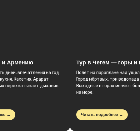
ю и Армению
Тур в Чегем — горы и
ть дней, впечатления на год
Полёт на параплане над ущел
кухня, Кахетия, Арарат
Город мёртвых, три водопада 
рых перехватывает дыхание.
Выходные в горах меняют бол
на море.
нее →
Читать подробнее →
вие