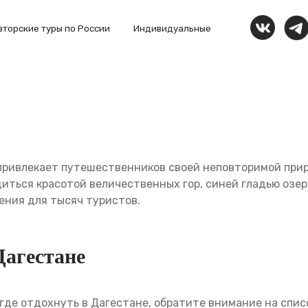
 туры по России
Индивидуальные
+7 999 
 привлекает путешественников своей неповторимой при
иться красотой величественных гор, синей гладью озер
ения для тысяч туристов.
Дагестане
и где отдохнуть в Дагестане, обратите внимание на сп