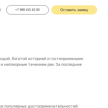
415 63 00
Оставить заявку
родой, богатой историей и гостеприимными
 и непокорным течением рек. За последние
исок популярных достопримечательностей: